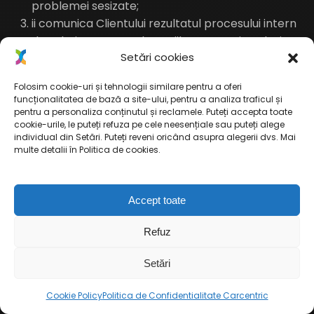
problemei sesizate;
ii comunica Clientului rezultatul procesului intern
de solutionare a reclamatiilor, transmitandu-i
Setări cookies
acestuia un raspuns personalizat si redactat
intr-un limbaj simplu si inteligibil.
Folosim cookie-uri și tehnologii similare pentru a oferi
funcționalitatea de bază a site-ului, pentru a analiza traficul și
Orice reclamatie a Clientului va fi transmisa la
pentru a personaliza conținutul și reclamele. Puteți accepta toate
adresa de e-mail:
office@car-centric.ro
sau la
cookie-urile, le puteți refuza pe cele neesențiale sau puteți alege
individual din Setări. Puteți reveni oricând asupra alegerii dvs. Mai
adresa de corespondenta postala: Bucuresti,
multe detalii în Politica de cookies.
Sectorul 1, str. Semicercului, nr. 12, et. 3.
Orice reclamatie a Clientului referitoare la
calitatea serviciilor prestatate de catre Furnizorii
Accept toate
CARCENTRIC vor fi transmise de catre
CARCENTRIC respectivului Furnizor care va avea
Refuz
obligatia de a raspunde in termen de 5 zile
Setări
lucratoare de la data primirii reclamatiei.
Daca va considera neintemeiata reclamatia
Cookie Policy
Politica de Confidentialitate Carcentric
primita, CARCENTRIC isi rezerva dreptul de a nu o